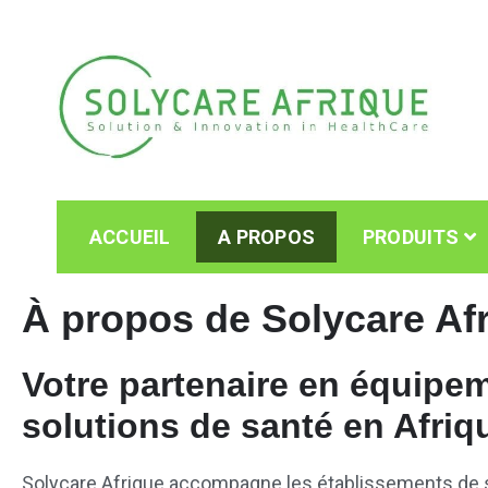
Solycare Afrique
Matériel & équipement médical au Cameroun
ACCUEIL
A PROPOS
PRODUITS
À propos de Solycare Af
Votre partenaire en équipe
solutions de santé en Afriq
Solycare Afrique accompagne les établissements de 