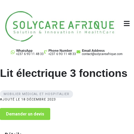
Skip
to
content
Solycare Afrique
Matériel & équipement médical au Cameroun
WhatsApp
Phone Number
Email Address
+237 6 90 11 48 33
+237 6 90 11 48 33
contact@solycareafrique.com
Lit électrique 3 fonctions
MOBILIER MÉDICAL ET HOSPITALIER
AJOUTÉ LE 18 DÉCEMBRE 2023
Demander un devis