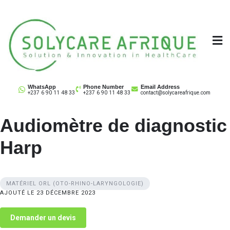
Skip
to
content
Solycare Afrique
Matériel & équipement médical au Cameroun
WhatsApp
Phone Number
Email Address
+237 6 90 11 48 33
+237 6 90 11 48 33
contact@solycareafrique.com
Audiomètre de diagnostic
Harp
MATÉRIEL ORL (OTO-RHINO-LARYNGOLOGIE)
AJOUTÉ LE 23 DÉCEMBRE 2023
Demander un devis