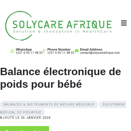
Skip
to
content
Solycare Afrique
Matériel & équipement médical au Cameroun
WhatsApp
Phone Number
Email Address
+237 6 90 11 48 33
+237 6 90 11 48 33
contact@solycareafrique.com
Balance électronique de
poids pour bébé
BALANCES & INSTRUMENTS DE MESURE MÉDICAUX
ÉQUIPEMENT
MÉDICAL DE PÉDIATRIE
AJOUTÉ LE 26 JANVIER 2024