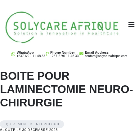
Skip
to
content
Solycare Afrique
Matériel & équipement médical au Cameroun
WhatsApp
Phone Number
Email Address
+237 6 90 11 48 33
+237 6 90 11 48 33
contact@solycareafrique.com
BOITE POUR
LAMINECTOMIE NEURO-
CHIRURGIE
ÉQUIPEMENT DE NEUROLOGIE
AJOUTÉ LE 30 DÉCEMBRE 2023