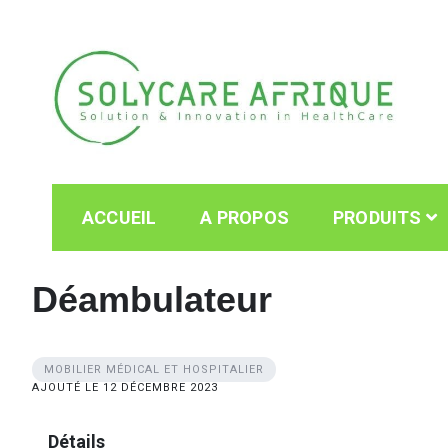
Skip
to
content
Solycare Afrique
Matériel & équipement médical au Cameroun
ACCUEIL
A PROPOS
PRODUITS
Déambulateur
MOBILIER MÉDICAL ET HOSPITALIER
AJOUTÉ LE 12 DÉCEMBRE 2023
Détails