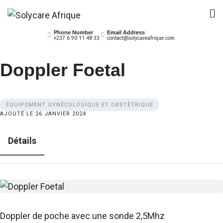
Skip
to
Solycare Afrique
Matériel & équipement médical au Cameroun
content
Phone Number
Email Address
+237 6 90 11 48 33
contact@solycareafrique.com
Doppler Foetal
ÉQUIPEMENT GYNÉCOLOGIQUE ET OBSTÉTRIQUE
AJOUTÉ LE 26 JANVIER 2024
Détails
Doppler de poche avec une sonde 2,5Mhz