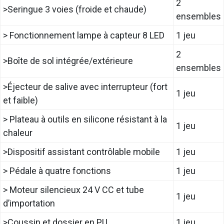
2
>Seringue 3 voies (froide et chaude)
ensembles
> Fonctionnement lampe à capteur 8 LED
1 jeu
2
>Boîte de sol intégrée/extérieure
ensembles
>Éjecteur de salive avec interrupteur (fort
1 jeu
et faible)
> Plateau à outils en silicone résistant à la
1 jeu
chaleur
>Dispositif assistant contrôlable mobile
1 jeu
> Pédale à quatre fonctions
1 jeu
> Moteur silencieux 24 V CC et tube
1 jeu
d’importation
>Coussin et dossier en PU
1 jeu