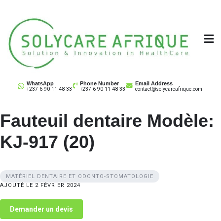
Skip
to
content
Solycare Afrique
Matériel & équipement médical au Cameroun
WhatsApp
Phone Number
Email Address
+237 6 90 11 48 33
+237 6 90 11 48 33
contact@solycareafrique.com
Fauteuil dentaire Modèle:
KJ-917 (20)
MATÉRIEL DENTAIRE ET ODONTO-STOMATOLOGIE
AJOUTÉ LE 2 FÉVRIER 2024
Demander un devis