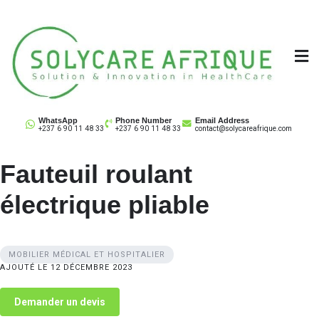
Skip
to
content
Solycare Afrique
Matériel & équipement médical au Cameroun
WhatsApp
Phone Number
Email Address
+237 6 90 11 48 33
+237 6 90 11 48 33
contact@solycareafrique.com
Fauteuil roulant
électrique pliable
MOBILIER MÉDICAL ET HOSPITALIER
AJOUTÉ LE 12 DÉCEMBRE 2023
Demander un devis