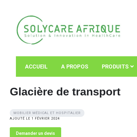
Skip
to
content
Solycare Afrique
Matériel & équipement médical au Cameroun
ACCUEIL
A PROPOS
PRODUITS
Glacière de transport
MOBILIER MÉDICAL ET HOSPITALIER
AJOUTÉ LE 1 FÉVRIER 2024
Demander un devis