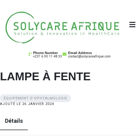
Skip
to
content
Solycare Afrique
Matériel & équipement médical au Cameroun
Phone Number
Email Address
+237 6 90 11 48 33
contact@solycareafrique.com
LAMPE À FENTE
ÉQUIPEMENT D'OPHTALMOLOGIE
AJOUTÉ LE 26 JANVIER 2024
Détails