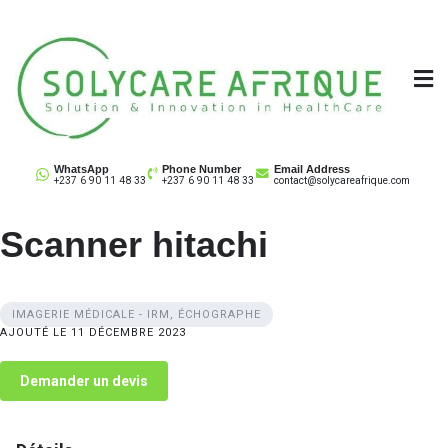
Skip
to
content
Solycare Afrique
Matériel & équipement médical au Cameroun
WhatsApp
Phone Number
Email Address
+237 6 90 11 48 33
+237 6 90 11 48 33
contact@solycareafrique.com
Scanner hitachi
IMAGERIE MÉDICALE - IRM, ÉCHOGRAPHE
AJOUTÉ LE 11 DÉCEMBRE 2023
Demander un devis