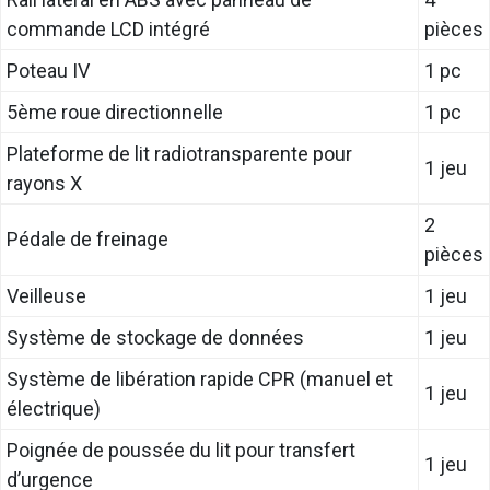
commande LCD intégré
pièces
Poteau IV
1 pc
5ème roue directionnelle
1 pc
Plateforme de lit radiotransparente pour
1 jeu
rayons X
2
Pédale de freinage
pièces
Veilleuse
1 jeu
Système de stockage de données
1 jeu
Système de libération rapide CPR (manuel et
1 jeu
électrique)
Poignée de poussée du lit pour transfert
1 jeu
d’urgence