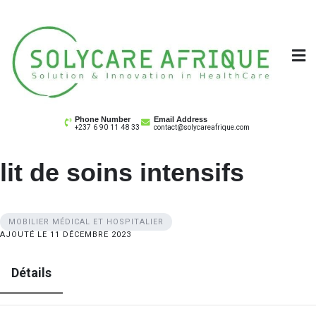
Skip
to
content
Solycare Afrique
Matériel & équipement médical au Cameroun
Phone Number
Email Address
+237 6 90 11 48 33
contact@solycareafrique.com
lit de soins intensifs
MOBILIER MÉDICAL ET HOSPITALIER
AJOUTÉ LE 11 DÉCEMBRE 2023
Détails