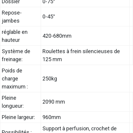
Dossier
0-75°
Repose-
0-45°
jambes
réglable en
420-680mm
hauteur
Système de
Roulettes à frein silencieuses de
freinage:
125 mm
Poids de
charge
250kg
maximum :
Pleine
2090 mm
longueur:
Pleine largeur:
960mm
Support à perfusion, crochet de
Possibilités :