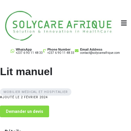
Skip
to
content
Solycare Afrique
Matériel & équipement médical au Cameroun
WhatsApp
Phone Number
Email Address
+237 6 90 11 48 33
+237 6 90 11 48 33
contact@solycareafrique.com
Lit manuel
MOBILIER MÉDICAL ET HOSPITALIER
AJOUTÉ LE 2 FÉVRIER 2024
Demander un devis