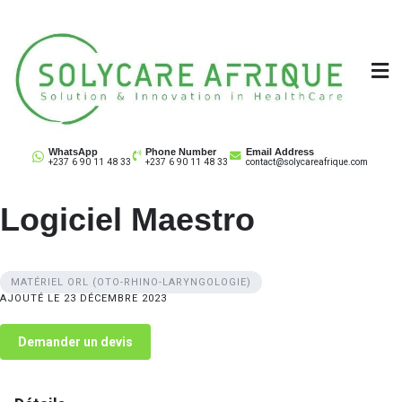
Skip
to
content
Solycare Afrique
Matériel & équipement médical au Cameroun
WhatsApp
Phone Number
Email Address
+237 6 90 11 48 33
+237 6 90 11 48 33
contact@solycareafrique.com
Logiciel Maestro
MATÉRIEL ORL (OTO-RHINO-LARYNGOLOGIE)
AJOUTÉ LE 23 DÉCEMBRE 2023
Demander un devis