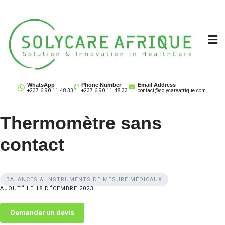
Skip
to
content
Solycare Afrique
Matériel & équipement médical au Cameroun
WhatsApp
Phone Number
Email Address
+237 6 90 11 48 33
+237 6 90 11 48 33
contact@solycareafrique.com
Thermomètre sans
contact
BALANCES & INSTRUMENTS DE MESURE MÉDICAUX
AJOUTÉ LE 18 DÉCEMBRE 2023
Demander un devis