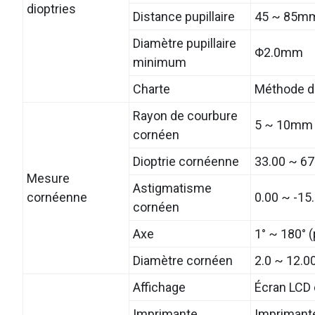
dioptries
Distance pupillaire
45 ~ 85mm
Diamètre pupillaire
Φ2.0mm
minimum
Charte
Méthode de
Rayon de courbure
5 ~ 10mm 
cornéen
Dioptrie cornéenne
33.00 ~ 67
Mesure
Astigmatisme
cornéenne
0.00 ~ -15
cornéen
Axe
1° ~ 180° (
Diamètre cornéen
2.0 ~ 12.
Affichage
Écran LCD 
Imprimante
Imprimant