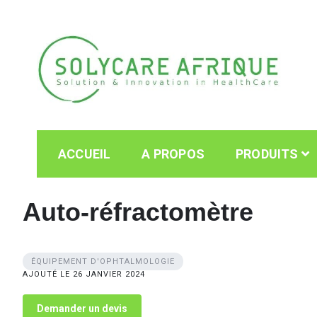
Skip
to
content
Solycare Afrique
Matériel & équipement médical au Cameroun
ACCUEIL
A PROPOS
PRODUITS
Auto-réfractomètre
ÉQUIPEMENT D'OPHTALMOLOGIE
AJOUTÉ LE 26 JANVIER 2024
Demander un devis