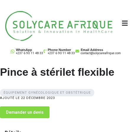
Skip
to
content
Solycare Afrique
Matériel & équipement médical au Cameroun
WhatsApp
Phone Number
Email Address
+237 6 90 11 48 33
+237 6 90 11 48 33
contact@solycareafrique.com
Pince à stérilet flexible
ÉQUIPEMENT GYNÉCOLOGIQUE ET OBSTÉTRIQUE
AJOUTÉ LE 22 DÉCEMBRE 2023
Demander un devis